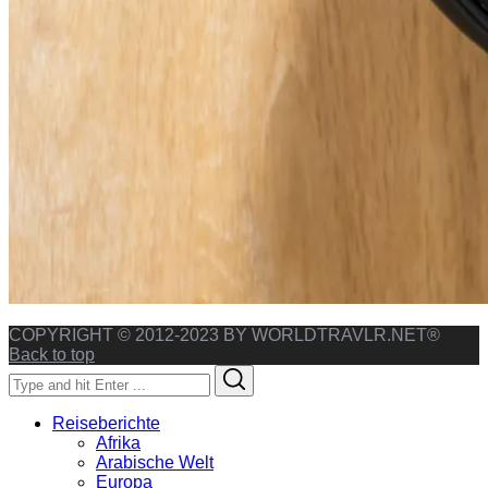
COPYRIGHT © 2012-2023 BY WORLDTRAVLR.NET®
Back to top
Search
Search
for:
Reiseberichte
Afrika
Arabische Welt
Europa