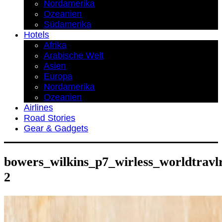
Nordamerika
Ozeanien
Südamerika
Hotels
Afrika
Arabische Welt
Asien
Europa
Nordamerika
Ozeanien
Airlines
Road Stories
Gear & Gadgets
bowers_wilkins_p7_wirless_worldtravl
2