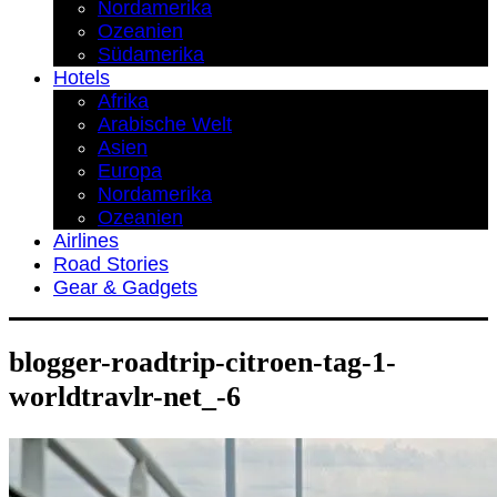
Nordamerika
Ozeanien
Südamerika
Hotels
Afrika
Arabische Welt
Asien
Europa
Nordamerika
Ozeanien
Airlines
Road Stories
Gear & Gadgets
blogger-roadtrip-citroen-tag-1-
worldtravlr-net_-6