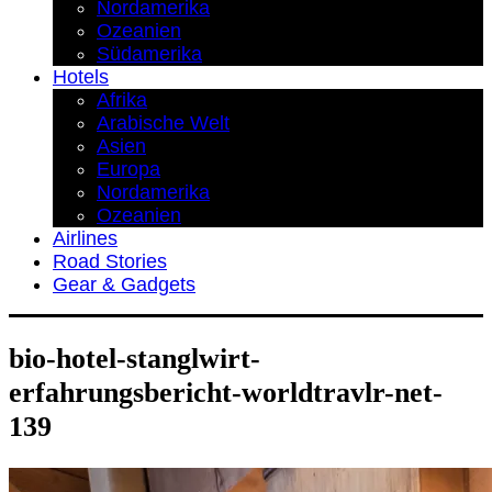
Nordamerika
Ozeanien
Südamerika
Hotels
Afrika
Arabische Welt
Asien
Europa
Nordamerika
Ozeanien
Airlines
Road Stories
Gear & Gadgets
bio-hotel-stanglwirt-
erfahrungsbericht-worldtravlr-net-
139