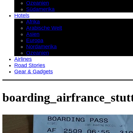
Ozeanien
Südamerika
Hotels
Afrika
Arabische Welt
Asien
Europa
Nordamerika
Ozeanien
Airlines
Road Stories
Gear & Gadgets
boarding_airfrance_stut