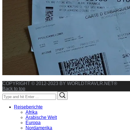
COPYRIGHT © 2012-2023 BY WORLDTRAVLR.NET®
Back to top
Search
Search
for:
Reiseberichte
Afrika
Arabische Welt
Europa
Nordamerika