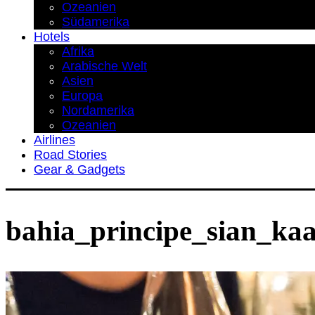
Ozeanien
Südamerika
Hotels
Afrika
Arabische Welt
Asien
Europa
Nordamerika
Ozeanien
Airlines
Road Stories
Gear & Gadgets
bahia_principe_sian_kaa