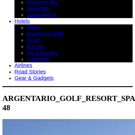
Nordamerika
Ozeanien
Südamerika
Hotels
Afrika
Arabische Welt
Asien
Europa
Nordamerika
Ozeanien
Airlines
Road Stories
Gear & Gadgets
ARGENTARIO_GOLF_RESORT_SPA_porto
48