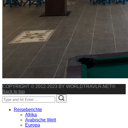
COPYRIGHT © 2012-2023 BY WORLDTRAVLR.NET®
Back to top
Search
Search
for:
Reiseberichte
Afrika
Arabische Welt
Europa