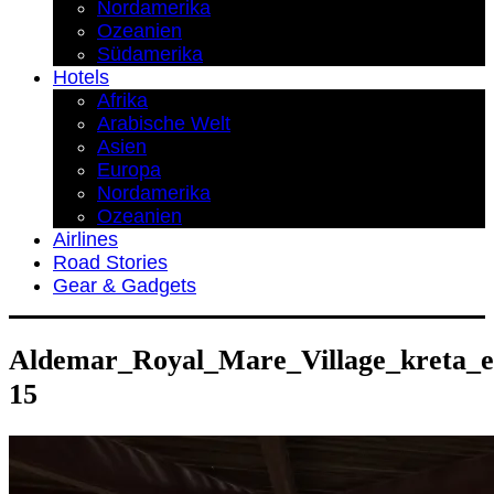
Nordamerika
Ozeanien
Südamerika
Hotels
Afrika
Arabische Welt
Asien
Europa
Nordamerika
Ozeanien
Airlines
Road Stories
Gear & Gadgets
Aldemar_Royal_Mare_Village_kreta_er
15