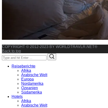
COPYRIGHT © 2012-2023 BY WORLDTRAVLR.NET®
Back to top
Search
Search
for:
Reiseberichte
Afrika
Arabische Welt
Europa
Nordamerika
Ozeanien
Südamerika
Hotels
Afrika
Arabische Welt