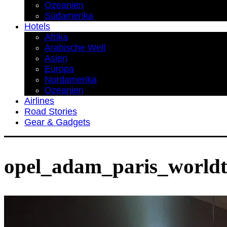
Ozeanien
Südamerika
Hotels
Afrika
Arabische Welt
Asien
Europa
Nordamerika
Ozeanien
Airlines
Road Stories
Gear & Gadgets
opel_adam_paris_worldt