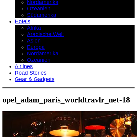
Nordamerika
Ozeanien
Südamerika
Hotels
Afrika
Arabische Welt
Asien
Europa
Nordamerika
Ozeanien
Airlines
Road Stories
Gear & Gadgets
opel_adam_paris_worldtravlr_net-18