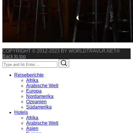
COPYRIGHT © 2012-2023 BY WORLDTRAVLR.NET®
Back to top
Search
Search
for:
Reiseberichte
Afrika
Arabische Welt
Europa
Nordamerika
Ozeanien
Südamerika
Hotels
Afrika
Arabische Welt
Asien