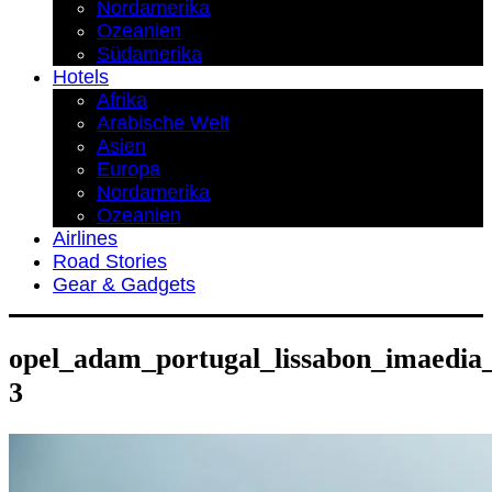
Nordamerika
Ozeanien
Südamerika
Hotels
Afrika
Arabische Welt
Asien
Europa
Nordamerika
Ozeanien
Airlines
Road Stories
Gear & Gadgets
opel_adam_portugal_lissabon_imaedia
3