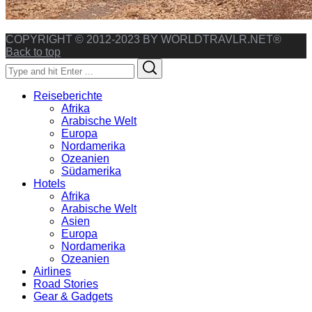
COPYRIGHT © 2012-2023 BY WORLDTRAVLR.NET®
Back to top
Search
Search
for:
Reiseberichte
Afrika
Arabische Welt
Europa
Nordamerika
Ozeanien
Südamerika
Hotels
Afrika
Arabische Welt
Asien
Europa
Nordamerika
Ozeanien
Airlines
Road Stories
Gear & Gadgets