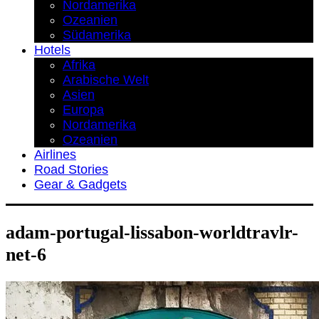
Nordamerika
Ozeanien
Südamerika
Hotels
Afrika
Arabische Welt
Asien
Europa
Nordamerika
Ozeanien
Airlines
Road Stories
Gear & Gadgets
adam-portugal-lissabon-worldtravlr-
net-6