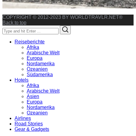
COPYRIGHT © 2012-2023 BY WORLDTRAVLR.NET®
Back to top
Search
Search
for:
Reiseberichte
Afrika
Arabische Welt
Europa
Nordamerika
Ozeanien
Südamerika
Hotels
Afrika
Arabische Welt
Asien
Europa
Nordamerika
Ozeanien
Airlines
Road Stories
Gear & Gadgets