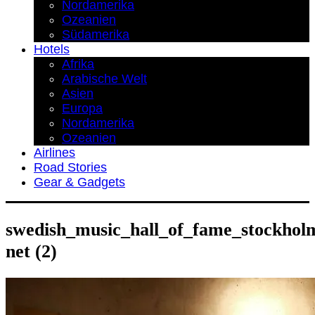
Nordamerika
Ozeanien
Südamerika
Hotels
Afrika
Arabische Welt
Asien
Europa
Nordamerika
Ozeanien
Airlines
Road Stories
Gear & Gadgets
swedish_music_hall_of_fame_stockhol
net (2)