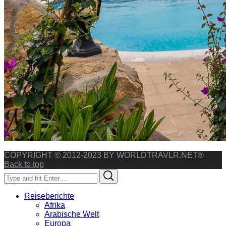
COPYRIGHT © 2012-2023 BY WORLDTRAVLR.NET®
Back to top
Search
Search
for:
Reiseberichte
Afrika
Arabische Welt
Europa