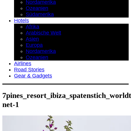
Nordamerika
Ozeanien
Südamerika
Hotels
Afrika
Arabische Welt
Asien
Europa
Nordamerika
Ozeanien
Airlines
Road Stories
Gear & Gadgets
7pines_resort_ibiza_spatenstich_worldt
net-1