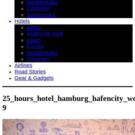
Nordamerika
Ozeanien
Südamerika
Hotels
Afrika
Arabische Welt
Asien
Europa
Nordamerika
Ozeanien
Airlines
Road Stories
Gear & Gadgets
25_hours_hotel_hamburg_hafencity_wo
9