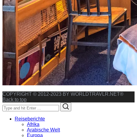
COPYRIGHT © 2012-2023 BY WORLDTRAVLR.NET®
Back to top
Search
Search
for:
Reiseberichte
Afrika
Arabische Welt
Europa