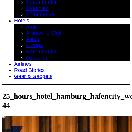
Nordamerika
Ozeanien
Südamerika
Hotels
Afrika
Arabische Welt
Asien
Europa
Nordamerika
Ozeanien
Airlines
Road Stories
Gear & Gadgets
25_hours_hotel_hamburg_hafencity_wo
44