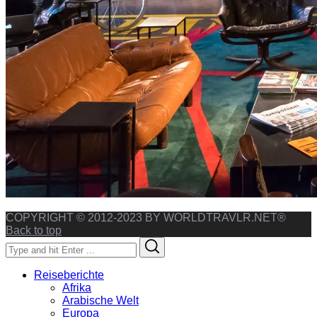
COPYRIGHT © 2012-2023 BY WORLDTRAVLR.NET®
Back to top
Search
Search
for:
Reiseberichte
Afrika
Arabische Welt
Europa