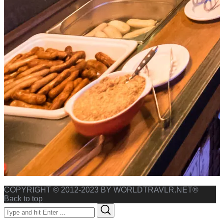
COPYRIGHT © 2012-2023 BY WORLDTRAVLR.NET®
Back to top
Search
Search
for: