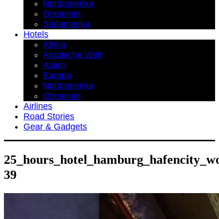
Nordamerika
Ozeanien
Südamerika
Hotels
Afrika
Arabische Welt
Asien
Europa
Nordamerika
Ozeanien
Airlines
Road Stories
Gear & Gadgets
25_hours_hotel_hamburg_hafencity_wo
39