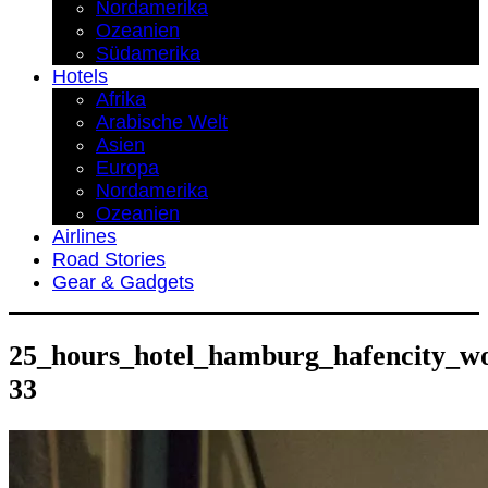
Nordamerika
Ozeanien
Südamerika
Hotels
Afrika
Arabische Welt
Asien
Europa
Nordamerika
Ozeanien
Airlines
Road Stories
Gear & Gadgets
25_hours_hotel_hamburg_hafencity_wo
33