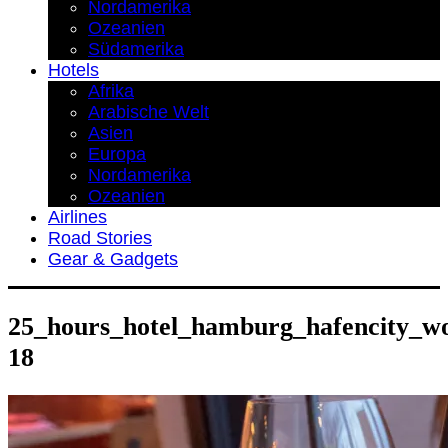
Nordamerika
Ozeanien
Südamerika
Hotels
Afrika
Arabische Welt
Asien
Europa
Nordamerika
Ozeanien
Airlines
Road Stories
Gear & Gadgets
25_hours_hotel_hamburg_hafencity_wo
18