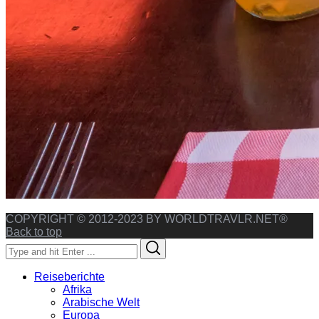
COPYRIGHT © 2012-2023 BY WORLDTRAVLR.NET®
Back to top
Search
Search
for:
Reiseberichte
Afrika
Arabische Welt
Europa